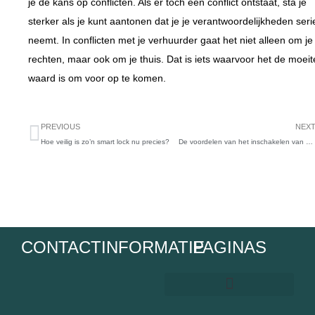
je de kans op conflicten. Als er toch een conflict ontstaat, sta je
sterker als je kunt aantonen dat je je verantwoordelijkheden ser
neemt. In conflicten met je verhuurder gaat het niet alleen om je
rechten, maar ook om je thuis. Dat is iets waarvoor het de moeit
waard is om voor op te komen.
Prev
PREVIOUS
NEX
Hoe veilig is zo’n smart lock nu precies?
De voordelen van het inschakelen van een hypotheekadviseur
CONTACTINFORMATIE
PAGINAS
Woonboerderij kopen