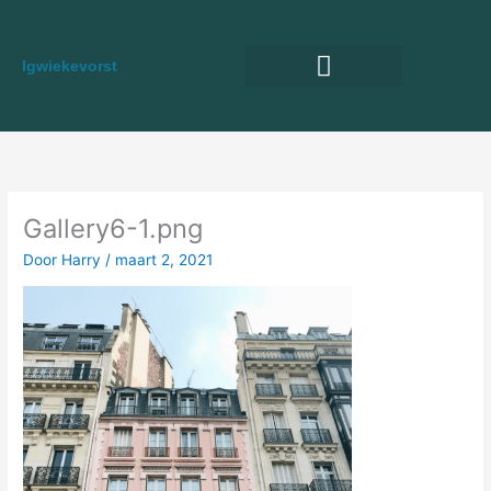
Spring
naar
de
lgwiekevorst
inhoud
Woonboerderij Kopen
Landelijk Inrichten
Gallery6-1.png
Door
Harry
/
maart 2, 2021